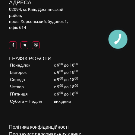
АДРЕСА
02094, м. Київ, Деснянський
район,
пров. Херсонський, будинок 1,
офіс 614
ГРАФІК РОБОТИ
00
00
Понеділок
с 9
до 18
00
00
Вівторок
с 9
до 18
00
00
Середа
с 9
до 18
00
00
Четвер
с 9
до 18
00
00
П’ятниця
с 9
до 18
Субота – Неділя
вихідний
Політика конфіденційності
Про захист персональних даних