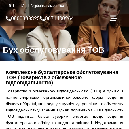
RU
UA
info@buhservis.com.ua
0800339325
0671400264
Бух обслуговування ТОВ
Комплексне бухгалтерське обслуговування
ТОВ (Товариств з обмеженою
відповідальністю)
Товариство з обмеженою відповідальністю (ТОВ) є однією з
найпопулярніших організаційно-правових форм ведення
бізнесу в Україні, що поєднує гнучкість управління та обмежену
відповідальність учасників. Однак, порівняно з ФОП, діяльність
ТОВ підлягає більш суворим вимогам щодо ведення
бухгалтерського обліку та подання звітності. Недотримання