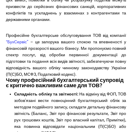
цих вимог, помилки в обліку чи розрахунку податків можуть
призвести до серйозних фінансових санкцій, корпоративних
конфліктів та ускладнень у взаєминах з контрагентами та
державними органами.
Професійне бухгалтерське обслуговування ТОВ від компанії
“БухСервіс”
– це запорука вашого спокою та впевненості у
фінансовій прозорості вашого бізнесу. Ми пропонуємо повний
спектр послуг, від обробки первинної документації до
підготовки та подання всіх видів звітності, забезпечуючи повну
відповідність вашого обліку чинному законодавству України
(П(С)БО, МСФЗ, Податковий кодекс).
Чому професійний бухгалтерський супровід
є критично важливим саме для ТОВ?
Складність обліку та звітності:
На відміну від ФОП, ТОВ
зобов’язані вести повноцінний бухгалтерський облік за
методом подвійного запису, складати детальну фінансову
звітність (Баланс, Звіт про фінансові результати, Звіт про
рух грошових коштів, Звіт про власний капітал, Примітки),
яка повинна відповідати національним (П(С)БО) або