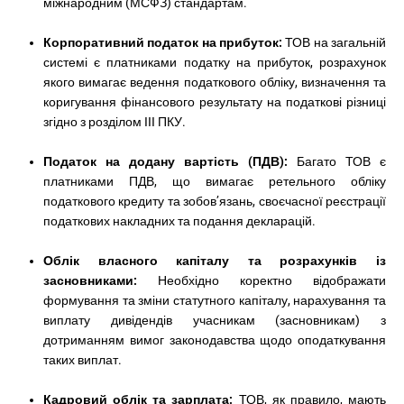
міжнародним (МСФЗ) стандартам.
Корпоративний податок на прибуток:
ТОВ на загальній
системі є платниками податку на прибуток, розрахунок
якого вимагає ведення податкового обліку, визначення та
коригування фінансового результату на податкові різниці
згідно з розділом III ПКУ.
Податок на додану вартість (ПДВ):
Багато ТОВ є
платниками ПДВ, що вимагає ретельного обліку
податкового кредиту та зобов’язань, своєчасної реєстрації
податкових накладних та подання декларацій.
Облік власного капіталу та розрахунків із
засновниками:
Необхідно коректно відображати
формування та зміни статутного капіталу, нарахування та
виплату дивідендів учасникам (засновникам) з
дотриманням вимог законодавства щодо оподаткування
таких виплат.
Кадровий облік та зарплата:
ТОВ, як правило, мають